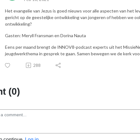
Het evangelie van Jezus is goed nieuws voor alle aspecten van het l
gericht op de geestelijke ontwikkeling van jongeren of hebben we oo
ontwikkeling?
Gasten: Meryll Fransman en Dorina Nauta
Eens per maand brengt de INNOV8-podcast experts uit het MissieNe
jeugdwerkthema in gesprek te gaan. Samen bewegen we de kerk voor
288
 (0)
to continue.
Log in