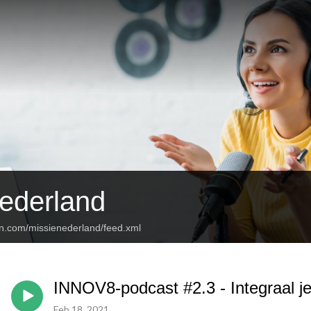
ederland
an.com/missienederland/feed.xml
INNOV8-podcast #2.3 - Integraal 
Feb 18, 2021