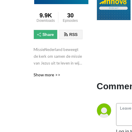
9.9K
30
Downloads
Episodes
Share
RSS
MissieNederland beweegt 
de kerk om samen de missie 
van Jezus uit te leven in wijk 
en wereld. Met deze 
Show more >>
podcasts hopen we ook jou 
in beweging te brengen!
Comment
Log in 