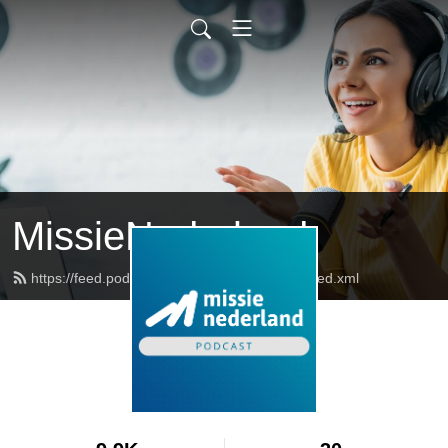
MissieNederland
https://feed.podbean.com/missienederland/feed.xml